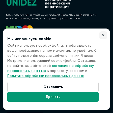
Круглосуточная служба дезинфекции и дезинсекции в жилых и
нежилых помещениях, на открытых пространствах.
✕
Политика конфиденциальности
Мы используем cookie
Сайт использует cookie-файлы, чтобы сделать
Согласие на обработку персональных данных
ваше пребывание на нем максимально удобным. К
ООО "ВЭБГЕТ"
сайту подключён сервис веб-аналитики Яндекс.
ОГРН 1177154022760
ИНН 7118021632
Метрика, использующий cookie-файлы. Оставаясь
КПП 711801001
на сайте, вы даёте своё
согласие на обработку
персональных данных
в порядке, указанном в
Регистрационный номер лицензии: 77.01.13.003.Л.000059.02.25 (ЕРУЛ
№ Л064-00111-77/01845104) от 07.02.2025
Политике обработки персональных данных
.
692756, Артем, улица Фрунзе,
4А
Отклонить
Контакты
Связаться:
Принять
+7 (993) 768-05-10
info@uni-dez.ru