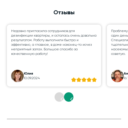
Отзывы
Недавно пригласила сотрудников для
Проблему
дезинфекции квартиры, и осталась очень довольна
один день
результатом. Работу выполнили быстро и
Специалис
эффективно, а главное, в доме наконец-то исчез
тщательно
неприятный запах. Большое спасибо за
насекомых
качественную работу!
советую.
Юлия
А
10.09.2024
16