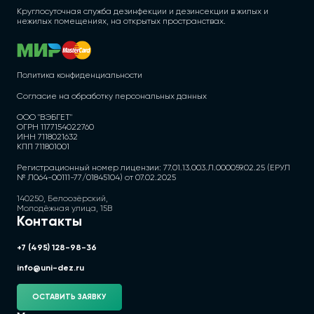
Круглосуточная служба дезинфекции и дезинсекции в жилых и
нежилых помещениях, на открытых пространствах.
Политика конфиденциальности
Согласие на обработку персональных данных
ООО "ВЭБГЕТ"
ОГРН 1177154022760
ИНН 7118021632
КПП 711801001
Регистрационный номер лицензии: 77.01.13.003.Л.000059.02.25 (ЕРУЛ
№ Л064-00111-77/01845104) от 07.02.2025
140250, Белоозёрский,
Молодёжная улица, 15В
Контакты
+7 (495) 128-98-36
info@uni-dez.ru
ОСТАВИТЬ ЗАЯВКУ