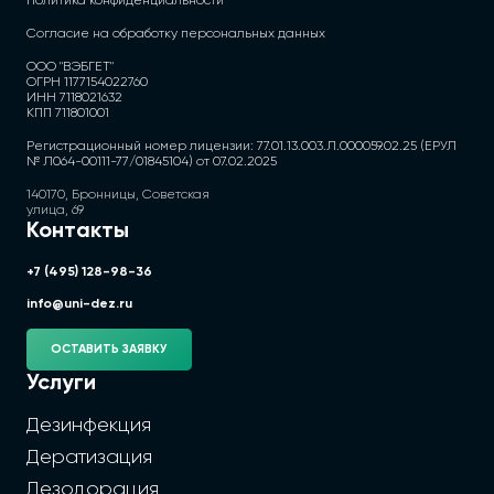
Политика конфиденциальности
Согласие на обработку персональных данных
ООО "ВЭБГЕТ"
ОГРН 1177154022760
ИНН 7118021632
КПП 711801001
Регистрационный номер лицензии: 77.01.13.003.Л.000059.02.25 (ЕРУЛ
№ Л064-00111-77/01845104) от 07.02.2025
140170, Бронницы, Советская
улица, 69
Контакты
+7 (495) 128-98-36
info@uni-dez.ru
ОСТАВИТЬ ЗАЯВКУ
Услуги
Дезинфекция
Дератизация
Дезодорация