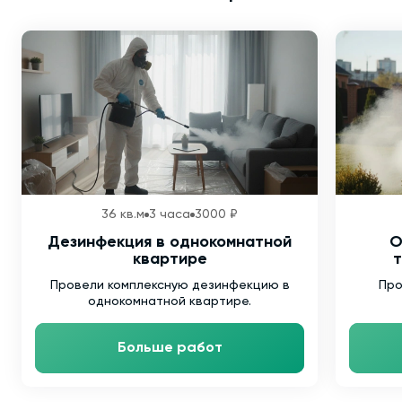
36 кв.м
3 часа
3000 ₽
Дезинфекция в однокомнатной
О
квартире
т
Провели комплексную дезинфекцию в
Про
однокомнатной квартире.
Больше работ