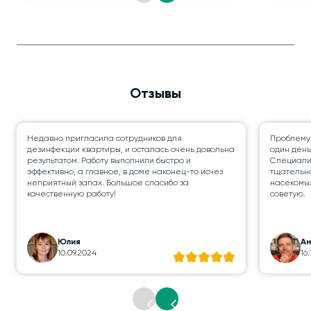
Отзывы
Недавно пригласила сотрудников для
Проблему
дезинфекции квартиры, и осталась очень довольна
один день
результатом. Работу выполнили быстро и
Специалис
эффективно, а главное, в доме наконец-то исчез
тщательно
неприятный запах. Большое спасибо за
насекомых
качественную работу!
советую.
Юлия
А
10.09.2024
16