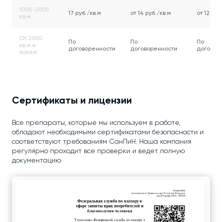
1000-2000
17 руб./кв.м
от 14 руб./кв.м
от 12 руб
кв.м
От 2000
По
По
По
кв.м и
договоренности
договоренности
договор
более
Сертификаты и лицензии
Все препараты, которые мы используем в работе,
обладают необходимыми сертификатами безопасности и
соответствуют требованиям СанПиН. Наша компания
регулярно проходит все проверки и ведет полную
документацию.