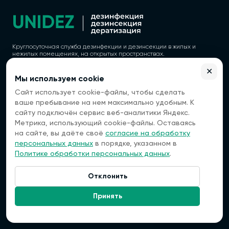
Круглосуточная служба дезинфекции и дезинсекции в жилых и
нежилых помещениях, на открытых пространствах.
✕
Мы используем cookie
Сайт использует cookie-файлы, чтобы сделать
Политика конфиденциальности
ваше пребывание на нем максимально удобным. К
Согласие на обработку персональных данных
сайту подключён сервис веб-аналитики Яндекс.
Метрика, использующий cookie-файлы. Оставаясь
ООО "ВЭБГЕТ"
ОГРН 1177154022760
на сайте, вы даёте своё
согласие на обработку
ИНН 7118021632
персональных данных
в порядке, указанном в
КПП 711801001
Политике обработки персональных данных
.
Регистрационный номер лицензии: 77.01.13.003.Л.000059.02.25 (ЕРУЛ
№ Л064-00111-77/01845104) от 07.02.2025
Отклонить
433508, Димитровград, улица
Связаться:
Гагарина, 23
Принять
Контакты
+7 (993) 768-05-10