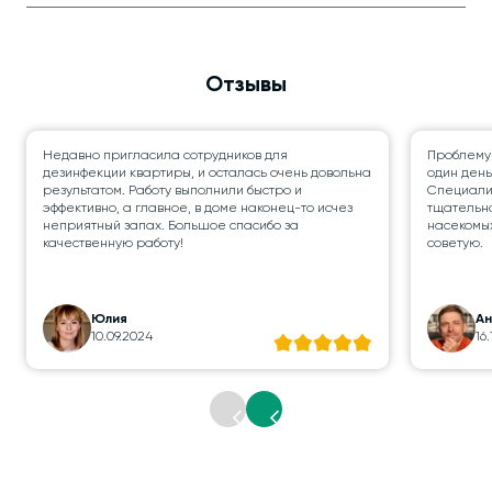
Отзывы
Недавно пригласила сотрудников для
Проблему
дезинфекции квартиры, и осталась очень довольна
один день
результатом. Работу выполнили быстро и
Специалис
эффективно, а главное, в доме наконец-то исчез
тщательно
неприятный запах. Большое спасибо за
насекомых
качественную работу!
советую.
Юлия
А
10.09.2024
16