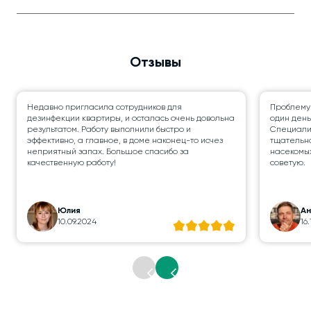
Отзывы
Недавно пригласила сотрудников для
Проблему
дезинфекции квартиры, и осталась очень довольна
один день
результатом. Работу выполнили быстро и
Специалис
эффективно, а главное, в доме наконец-то исчез
тщательно
неприятный запах. Большое спасибо за
насекомых
качественную работу!
советую.
Юлия
А
10.09.2024
16