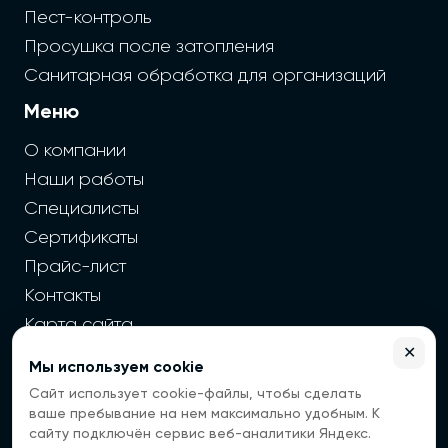
Пест-контроль
Просушка после затопления
Санитарная обработка для организаций
Меню
О компании
Наши работы
Специалисты
Сертификаты
Прайс-лист
Контакты
Карта сайта
✕
Мы используем cookie
2026 г. Cайт санэпидемстанции — Все права защищены
Сайт использует cookie-файлы, чтобы сделать
Все цены на сайте носят информационный
ваше пребывание на нем максимально удобным. К
характер, окончательная цена зависит от многих
сайту подключён сервис веб-аналитики Яндекс.
факторов. Информация с сайта не является