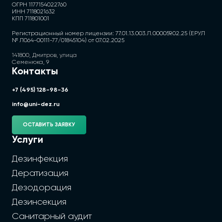
ОГРН 1177154022760
ИНН 7118021632
КПП 711801001
Регистрационный номер лицензии: 77.01.13.003.Л.000059.02.25 (ЕРУЛ
№ Л064-00111-77/01845104) от 07.02.2025
141800, Дмитров, улица
Семенюка, 9
Контакты
+7 (495) 128-98-36
info@uni-dez.ru
ОСТАВИТЬ ЗАЯВКУ
Услуги
Дезинфекция
Дератизация
Дезодорация
Дезинсекция
Санитарный аудит