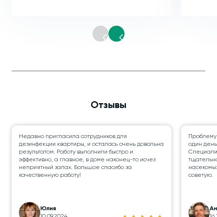
Отзывы
Недавно пригласила сотрудников для
Проблему
дезинфекции квартиры, и осталась очень довольна
один день
результатом. Работу выполнили быстро и
Специалис
эффективно, а главное, в доме наконец-то исчез
тщательно
неприятный запах. Большое спасибо за
насекомых
качественную работу!
советую.
Юлия
А
10.09.2024
16