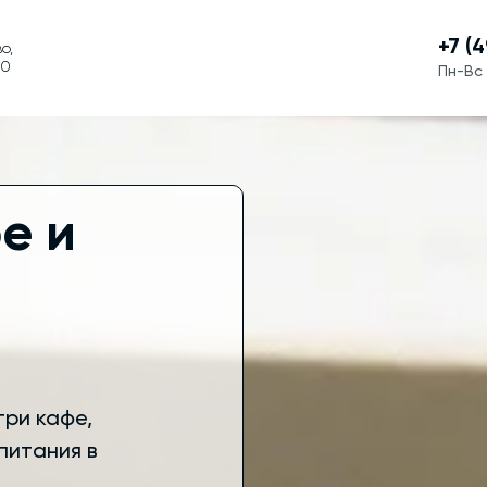
+7 (
о,
20
Пн-Вс 
е и
ри кафе,
питания в