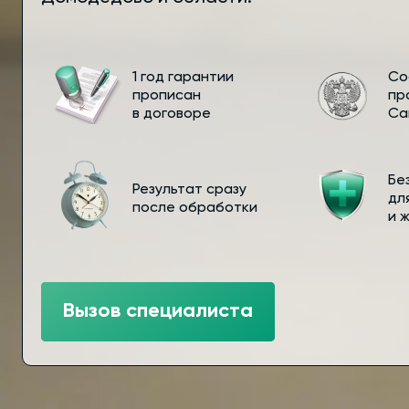
1 год гарантии
Со
прописан
пр
в договоре
Са
Бе
Результат сразу
дл
после обработки
и 
Вызов специалиста