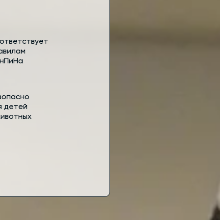
ответствует
авилам
нПиНа
зопасно
я детей
животных