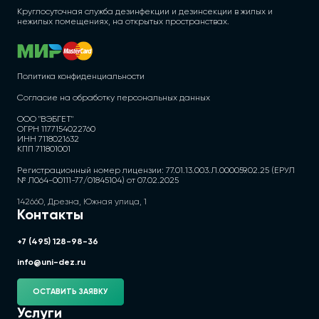
Круглосуточная служба дезинфекции и дезинсекции в жилых и
нежилых помещениях, на открытых пространствах.
Политика конфиденциальности
Согласие на обработку персональных данных
ООО "ВЭБГЕТ"
ОГРН 1177154022760
ИНН 7118021632
КПП 711801001
Регистрационный номер лицензии: 77.01.13.003.Л.000059.02.25 (ЕРУЛ
№ Л064-00111-77/01845104) от 07.02.2025
142660, Дрезна, Южная улица, 1
Контакты
+7 (495) 128-98-36
info@uni-dez.ru
ОСТАВИТЬ ЗАЯВКУ
Услуги