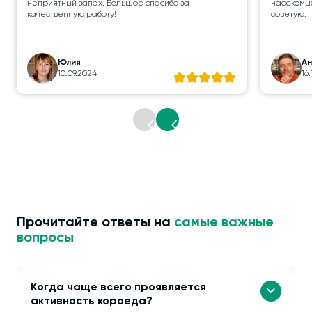
неприятный запах. Большое спасибо за
насекомых
качественную работу!
советую.
Юлия
А
10.09.2024
16
Прочитайте ответы на
самые важные
вопросы
Когда чаще всего проявляется
активность короеда?