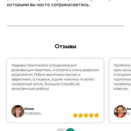
которыми вы часто соприкасаетесь.
Отзывы
Недавно пригласила сотрудников для
Проблему
дезинфекции квартиры, и осталась очень довольна
один день
результатом. Работу выполнили быстро и
Специалис
эффективно, а главное, в доме наконец-то исчез
тщательно
неприятный запах. Большое спасибо за
насекомых
качественную работу!
советую.
Юлия
А
10.09.2024
16