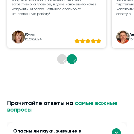
эффективно, а главное, в доме наконец-то исчез
тщательно
неприятный запах. Большое спасибо за
насекомых
качественную работу!
советую.
Юлия
А
10.09.2024
16
Прочитайте ответы на
самые важные
вопросы
Опасны ли пауки, живущие в