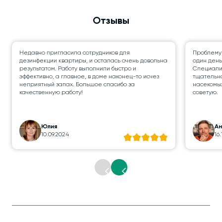
Отзывы
Недавно пригласила сотрудников для
Проблему
дезинфекции квартиры, и осталась очень довольна
один день
результатом. Работу выполнили быстро и
Специалис
эффективно, а главное, в доме наконец-то исчез
тщательно
неприятный запах. Большое спасибо за
насекомых
качественную работу!
советую.
Юлия
А
10.09.2024
16