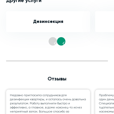
Другие услуги
Дезинсекция
Отзывы
Недавно пригласила сотрудников для
Проблему
дезинфекции квартиры, и осталась очень довольна
один день
результатом. Работу выполнили быстро и
Специалис
эффективно, а главное, в доме наконец-то исчез
тщательно
неприятный запах. Большое спасибо за
насекомых