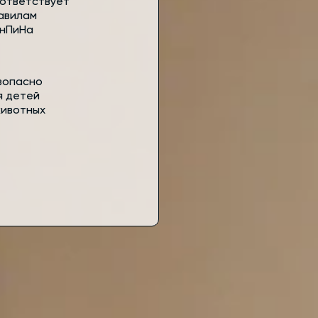
ответствует
авилам
нПиНа
зопасно
я детей
животных