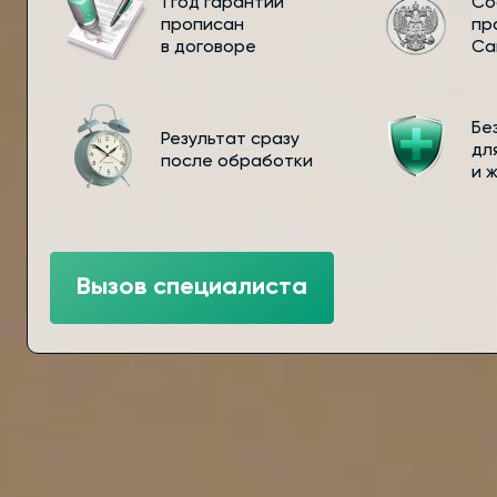
1 год гарантии
Со
прописан
пр
в договоре
Са
Бе
Результат сразу
дл
после обработки
и 
Вызов специалиста