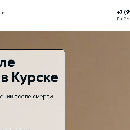
+7 (
ица
Пн-Вс 
ле
в Курске
ений после смерти