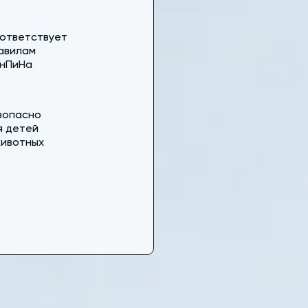
ответствует
авилам
нПиНа
зопасно
я детей
животных