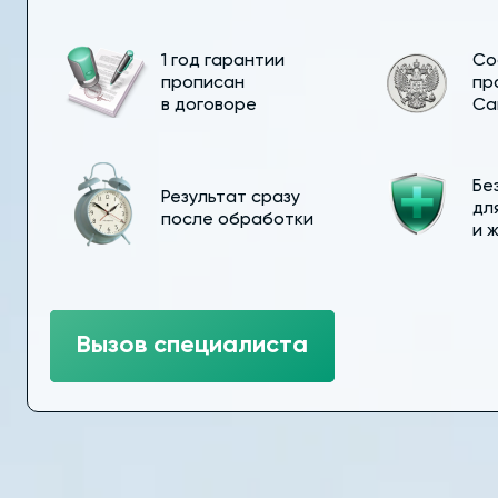
1 год гарантии
Со
прописан
пр
в договоре
Са
Бе
Результат сразу
дл
после обработки
и 
Вызов специалиста