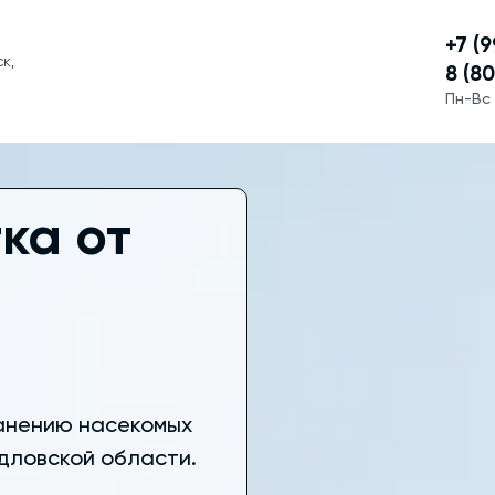
+7 (
к,
8 (8
Пн-Вс 
ка от
анению насекомых
дловской области.