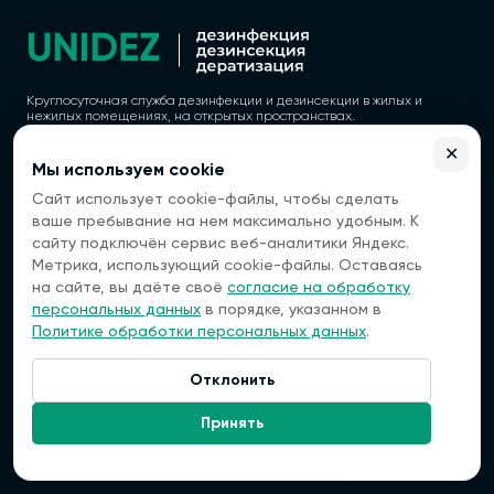
Круглосуточная служба дезинфекции и дезинсекции в жилых и
нежилых помещениях, на открытых пространствах.
✕
Мы используем cookie
Сайт использует cookie-файлы, чтобы сделать
Политика конфиденциальности
ваше пребывание на нем максимально удобным. К
Согласие на обработку персональных данных
сайту подключён сервис веб-аналитики Яндекс.
Метрика, использующий cookie-файлы. Оставаясь
ООО "ВЭБГЕТ"
ОГРН 1177154022760
на сайте, вы даёте своё
согласие на обработку
ИНН 7118021632
персональных данных
в порядке, указанном в
КПП 711801001
Политике обработки персональных данных
.
Регистрационный номер лицензии: 77.01.13.003.Л.000059.02.25 (ЕРУЛ
№ Л064-00111-77/01845104) от 07.02.2025
Отклонить
183038, Мурманск, проспект
Связаться:
Ленина, 84
Принять
Контакты
+7 (993) 768-05-10