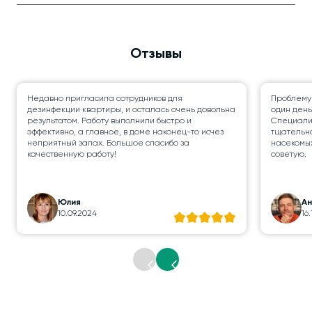
Отзывы
Недавно пригласила сотрудников для
Проблему
дезинфекции квартиры, и осталась очень довольна
один день
результатом. Работу выполнили быстро и
Специалис
эффективно, а главное, в доме наконец-то исчез
тщательно
неприятный запах. Большое спасибо за
насекомых
качественную работу!
советую.
Юлия
А
10.09.2024
16