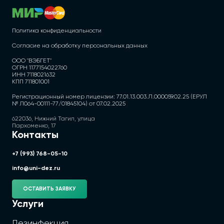
Политика конфиденциальности
Согласие на обработку персональных данных
ООО "ВЭБГЕТ"
ОГРН 1177154022760
ИНН 7118021632
КПП 711801001
Регистрационный номер лицензии: 77.01.13.003.Л.000059.02.25 (ЕРУЛ
№ Л064-00111-77/01845104) от 07.02.2025
622036, Нижний Тагил, улица
Пархоменко, 17
Контакты
+7 (993) 768-05-10
info@uni-dez.ru
ОСТАВИТЬ ЗАЯВКУ
Услуги
Дезинфекция