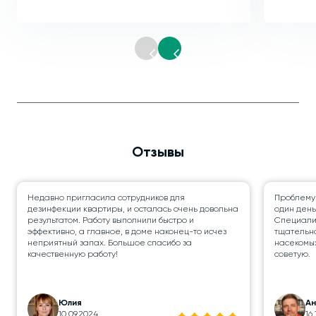
Отзывы
Недавно пригласила сотрудников для
Проблему
дезинфекции квартиры, и осталась очень довольна
один день
результатом. Работу выполнили быстро и
Специалис
эффективно, а главное, в доме наконец-то исчез
тщательно
неприятный запах. Большое спасибо за
насекомых
качественную работу!
советую.
Юлия
А
10.09.2024
16