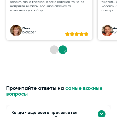
эффективно, а главное, в доме наконец-то исчез
тщательно
неприятный запах. Большое спасибо за
насекомых
качественную работу!
советую.
Юлия
А
10.09.2024
16
Прочитайте ответы на
самые важные
вопросы
Когда чаще всего проявляется