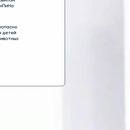
авилам
нПиНа
зопасно
я детей
животных