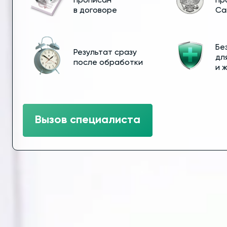
прописан
пр
в договоре
Са
Бе
Результат сразу
дл
после обработки
и 
Вызов специалиста