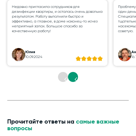
Недавно пригласила сотрудников для
Проблему
дезинфекции квартиры, и осталась очень довольна
один день
результатом. Работу выполнили быстро и
Специалис
эффективно, а главное, в доме наконец-то исчез
тщательно
неприятный запах. Большое спасибо за
насекомых
качественную работу!
советую.
Юлия
А
10.09.2024
16
Прочитайте ответы на
самые важные
вопросы