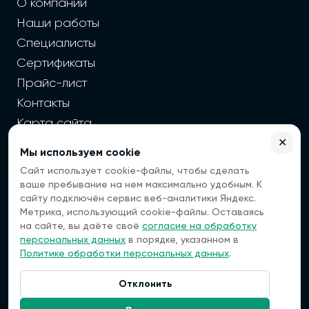
О компании
Наши работы
Специалисты
Сертификаты
Прайс-лист
Контакты
Карта сайта
✕
Мы используем cookie
2026 г. Cайт санэпидемстанции — Все права защищены
Сайт использует cookie-файлы, чтобы сделать
Все цены на сайте носят информационный
ваше пребывание на нем максимально удобным. К
характер, окончательная цена зависит от многих
сайту подключён сервис веб-аналитики Яндекс.
факторов. Информация с сайта не является
Метрика, использующий cookie-файлы. Оставаясь
публичной офертой.
на сайте, вы даёте своё
согласие на обработку
Мы — платформа, которая помогает вам найти
персональных данных
в порядке, указанном в
специалистов по дезинфекции. Мы не оказываем
Политике обработки персональных данных
.
услуги напрямую, а передаем ваши заявки
проверенным исполнителям.
Отклонить
Наша компания не несет ответственности за
Связаться:
качество выполненных работ или услуг,