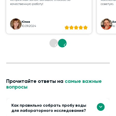
неприятный запах. Большое спасибо за
насекомых
качественную работу!
советую.
Юлия
А
10.09.2024
16
Прочитайте ответы на
самые важные
вопросы
Как правильно собрать пробу воды
для лабораторного исследования?