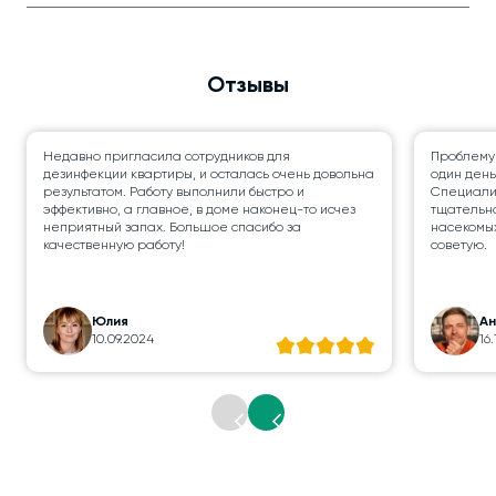
Отзывы
Недавно пригласила сотрудников для
Проблему
дезинфекции квартиры, и осталась очень довольна
один день
результатом. Работу выполнили быстро и
Специалис
эффективно, а главное, в доме наконец-то исчез
тщательно
неприятный запах. Большое спасибо за
насекомых
качественную работу!
советую.
Юлия
А
10.09.2024
16