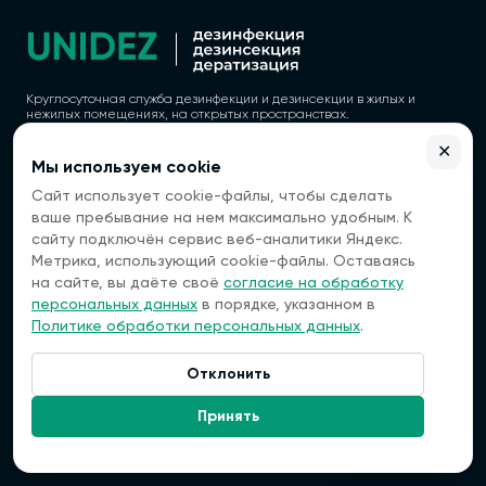
Круглосуточная служба дезинфекции и дезинсекции в жилых и
нежилых помещениях, на открытых пространствах.
✕
Мы используем cookie
Сайт использует cookie-файлы, чтобы сделать
Политика конфиденциальности
ваше пребывание на нем максимально удобным. К
Согласие на обработку персональных данных
сайту подключён сервис веб-аналитики Яндекс.
Метрика, использующий cookie-файлы. Оставаясь
ООО "ВЭБГЕТ"
ОГРН 1177154022760
на сайте, вы даёте своё
согласие на обработку
ИНН 7118021632
персональных данных
в порядке, указанном в
КПП 711801001
Политике обработки персональных данных
.
Регистрационный номер лицензии: 77.01.13.003.Л.000059.02.25 (ЕРУЛ
№ Л064-00111-77/01845104) от 07.02.2025
Отклонить
167000, Сыктывкар,
Связаться:
Коммунистическая улица, 4
Принять
Контакты
+7 (993) 768-05-10