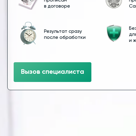
прописан
пр
в договоре
Са
Бе
Результат сразу
дл
после обработки
и 
Вызов специалиста