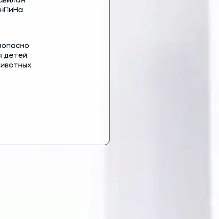
авилам
нПиНа
зопасно
я детей
животных