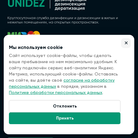
Круглосуточная служба дезинфекции и дезинсекции в жилых и
нежилых помещениях, на открытых пространствах.
✕
Политика конфиденциальности
Мы используем cookie
Сайт использует cookie-файлы, чтобы сделать
Согласие на обработку персональных данных
ваше пребывание на нем максимально удобным. К
ООО "ВЭБГЕТ"
сайту подключён сервис веб-аналитики Яндекс.
ОГРН 1177154022760
ИНН 7118021632
Метрика, использующий cookie-файлы. Оставаясь
КПП 711801001
на сайте, вы даёте своё
согласие на обработку
персональных данных
в порядке, указанном в
Регистрационный номер лицензии: 77.01.13.003.Л.000059.02.25 (ЕРУЛ
№ Л064-00111-77/01845104) от 07.02.2025
Политике обработки персональных данных
.
143330, Верея, Советская
улица, 22
Отклонить
Контакты
Связаться:
Принять
+7 (495) 128-98-36
info@uni-dez.ru