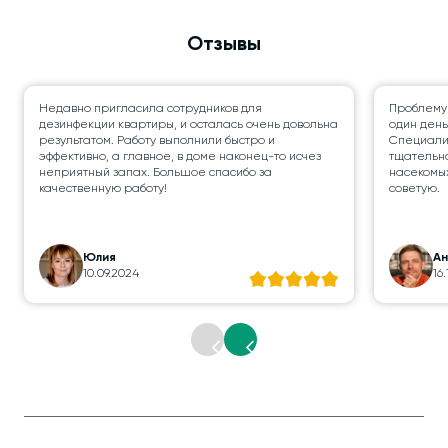
Отзывы
Недавно пригласила сотрудников для
Проблему
дезинфекции квартиры, и осталась очень довольна
один день
результатом. Работу выполнили быстро и
Специалис
эффективно, а главное, в доме наконец-то исчез
тщательно
неприятный запах. Большое спасибо за
насекомых
качественную работу!
советую.
Юлия
А
10.09.2024
16