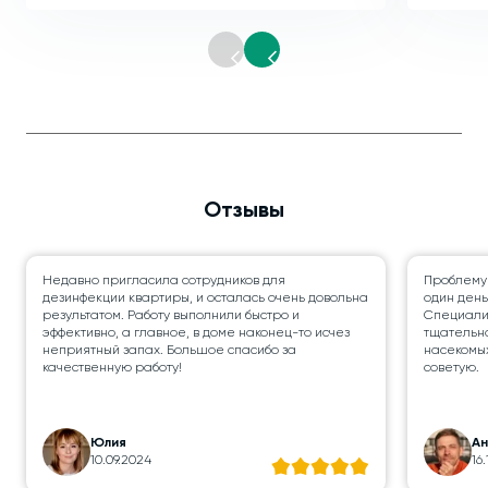
Отзывы
Недавно пригласила сотрудников для
Проблему
дезинфекции квартиры, и осталась очень довольна
один день
результатом. Работу выполнили быстро и
Специалис
эффективно, а главное, в доме наконец-то исчез
тщательно
неприятный запах. Большое спасибо за
насекомых
качественную работу!
советую.
Юлия
А
10.09.2024
16