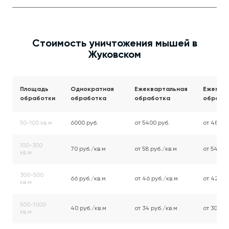
Стоимость уничтожения мышей в
Жуковском
Площадь
Однократная
Ежеквартальная
Ежемес
обработки
обработка
обработка
обрабо
50-100 кв.м
6000 руб.
от 5400 руб.
от 4800 
100-300
70 руб./кв.м
от 58 руб./кв.м
от 54 руб
кв.м
300-500
66 руб./кв.м
от 46 руб./кв.м
от 42 руб
кв.м
500-1000
40 руб./кв.м
от 34 руб./кв.м
от 30 руб
кв.м