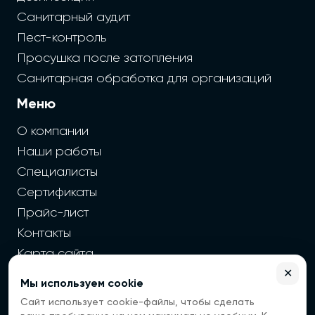
Санитарный аудит
Пест-контроль
Просушка после затопления
Санитарная обработка для организаций
Меню
О компании
Наши работы
Специалисты
Сертификаты
Прайс-лист
Контакты
Карта сайта
✕
Мы используем cookie
2026 г. Cайт санэпидемстанции — Все права защищены
Сайт использует cookie-файлы, чтобы сделать
Все цены на сайте носят информационный