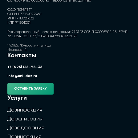
Согласие на обработку персональных данных
ООО "ВЭБГЕТ"
ОГРН 1177154022760
ИНН 7118021632
КПП 711801001
Регистрационный номер лицензии: 77.01.13.003.Л.000059.02.25 (ЕРУЛ
№ Л064-00111-77/01845104) от 07.02.2025
140185, Жуковский, улица
Чкалова, 4
Контакты
+7 (495) 128-98-36
info@uni-dez.ru
ОСТАВИТЬ ЗАЯВКУ
Услуги
Дезинфекция
Дератизация
Дезодорация
Дезинсекция