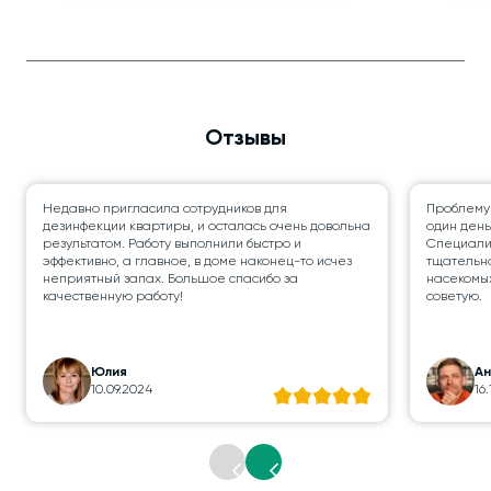
Отзывы
Недавно пригласила сотрудников для
Проблему
дезинфекции квартиры, и осталась очень довольна
один день
результатом. Работу выполнили быстро и
Специалис
эффективно, а главное, в доме наконец-то исчез
тщательно
неприятный запах. Большое спасибо за
насекомых
качественную работу!
советую.
Юлия
А
10.09.2024
16