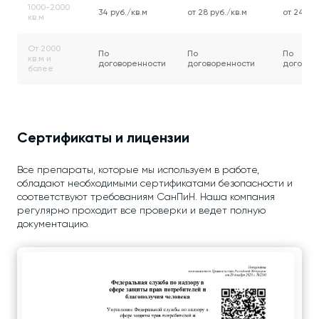
1000-2000
34 руб./кв.м
от 28 руб./кв.м
от 24 руб
кв.м
От 2000
По
По
По
кв.м и
договоренности
договоренности
договор
более
Сертификаты и лицензии
Все препараты, которые мы используем в работе,
обладают необходимыми сертификатами безопасности и
соответствуют требованиям СанПиН. Наша компания
регулярно проходит все проверки и ведет полную
документацию.