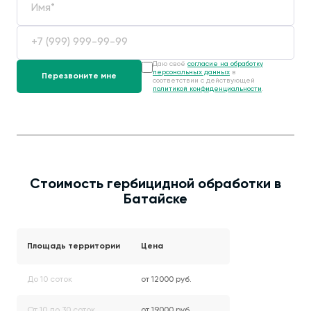
Даю своё
согласие на обработку
персональных данных
в
соответствии с действующей
политикой конфиденциальности
.
Стоимость гербицидной обработки в
Батайске
Площадь территории
Цена
До 10 соток
от 12000 руб.
От 10 до 30 соток
от 19000 руб.