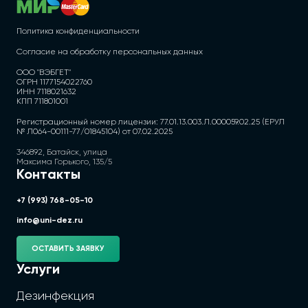
Политика конфиденциальности
Согласие на обработку персональных данных
ООО "ВЭБГЕТ"
ОГРН 1177154022760
ИНН 7118021632
КПП 711801001
Регистрационный номер лицензии: 77.01.13.003.Л.000059.02.25 (ЕРУЛ
№ Л064-00111-77/01845104) от 07.02.2025
346892, Батайск, улица
Максима Горького, 135/5
Контакты
+7 (993) 768-05-10
info@uni-dez.ru
ОСТАВИТЬ ЗАЯВКУ
Услуги
Дезинфекция