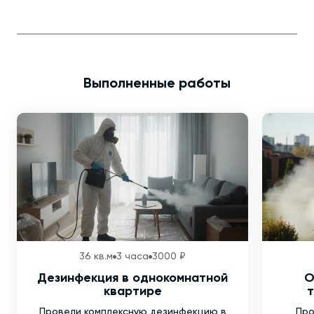
Выполненные работы
36 кв.м
3 часа
3000 ₽
Дезинфекция в однокомнатной
О
квартире
т
Провели комплексную дезинфекцию в
Про