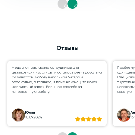
Отзывы
Недавно пригласила сотрудников для
Проблему
дезинфекции квартиры, и осталась очень довольна
один день
результатом. Работу выполнили быстро и
Специалис
эффективно, а главное, в доме наконец-то исчез
тщательно
неприятный запах. Большое спасибо за
насекомых
качественную работу!
советую.
Юлия
А
10.09.2024
16