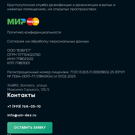
Круглосуточная служба дезинфекции и дезинсекции в жилых и
нежилых помещениях, на открытых пространствах.
Политика конфиденциальности
Согласие на обработку персональных данных
ООО "ВЭБГЕТ"
ОГРН 1177154022760
ИНН 7118021632
КПП 711801001
Регистрационный номер лицензии: 77.01.13.003.Л.000059.02.25 (ЕРУЛ
№ Л064-00111-77/01845104) от 07.02.2025
346892, Батайск, улица
Максима Горького, 135/5
Контакты
+7 (993) 768-05-10
info@uni-dez.ru
ОСТАВИТЬ ЗАЯВКУ