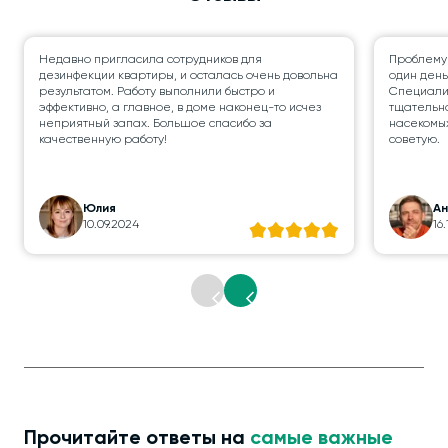
Недавно пригласила сотрудников для
Проблему
дезинфекции квартиры, и осталась очень довольна
один день
результатом. Работу выполнили быстро и
Специалис
эффективно, а главное, в доме наконец-то исчез
тщательно
неприятный запах. Большое спасибо за
насекомых
качественную работу!
советую.
Юлия
А
10.09.2024
16
Прочитайте ответы на
самые важные