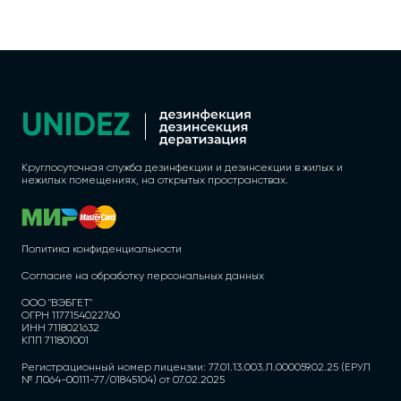
Круглосуточная служба дезинфекции и дезинсекции в жилых и
нежилых помещениях, на открытых пространствах.
Политика конфиденциальности
Согласие на обработку персональных данных
ООО "ВЭБГЕТ"
ОГРН 1177154022760
ИНН 7118021632
КПП 711801001
Регистрационный номер лицензии: 77.01.13.003.Л.000059.02.25 (ЕРУЛ
№ Л064-00111-77/01845104) от 07.02.2025