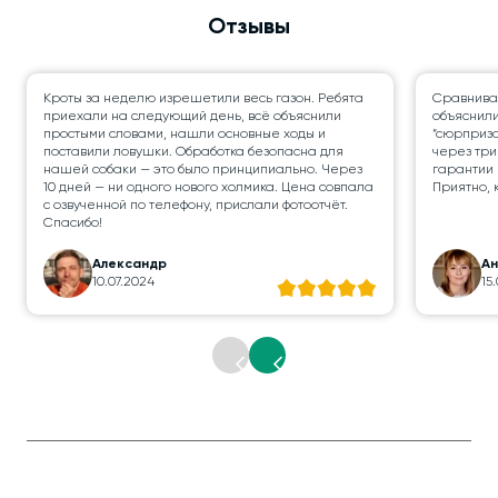
Отзывы
Кроты за неделю изрешетили весь газон. Ребята
Сравнивал
приехали на следующий день, всё объяснили
объяснили
простыми словами, нашли основные ходы и
“сюрпризо
поставили ловушки. Обработка безопасна для
через три
нашей собаки — это было принципиально. Через
гарантии 
10 дней — ни одного нового холмика. Цена совпала
Приятно, 
с озвученной по телефону, прислали фотоотчёт.
Спасибо!
Александр
Ан
10.07.2024
15