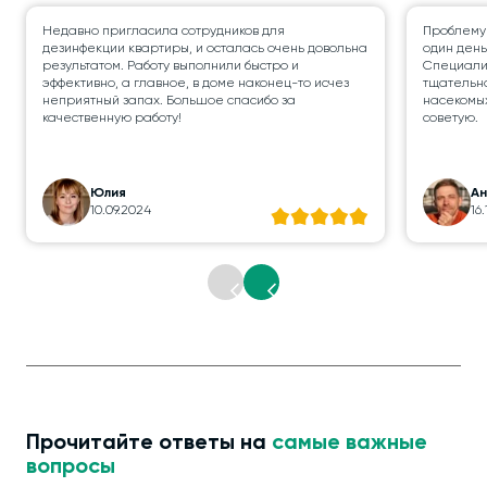
Недавно пригласила сотрудников для
Проблему
дезинфекции квартиры, и осталась очень довольна
один день
результатом. Работу выполнили быстро и
Специалис
эффективно, а главное, в доме наконец-то исчез
тщательно
неприятный запах. Большое спасибо за
насекомых
качественную работу!
советую.
Юлия
А
10.09.2024
16
Прочитайте ответы на
самые важные
вопросы