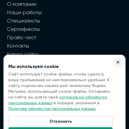
О компании
Наши работы
Специалисты
Сертификаты
Прайс-лист
Контакты
Карта сайта
✕
Мы используем cookie
2026 г. Cайт санэпидемстанции — Все права защищены
Сайт использует cookie-файлы, чтобы сделать
Все цены на сайте носят информационный
ваше пребывание на нем максимально удобным. К
характер, окончательная цена зависит от многих
сайту подключён сервис веб-аналитики Яндекс.
факторов. Информация с сайта не является
Метрика, использующий cookie-файлы. Оставаясь
публичной офертой.
на сайте, вы даёте своё
согласие на обработку
Мы — платформа, которая помогает вам найти
персональных данных
в порядке, указанном в
специалистов по дезинфекции. Мы не оказываем
Политике обработки персональных данных
.
услуги напрямую, а передаем ваши заявки
проверенным исполнителям.
Отклонить
Наша компания не несет ответственности за
Связаться:
качество выполненных работ или услуг,