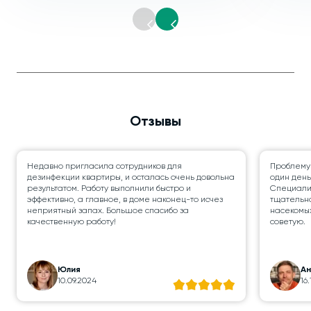
Отзывы
Недавно пригласила сотрудников для
Проблему
дезинфекции квартиры, и осталась очень довольна
один день
результатом. Работу выполнили быстро и
Специалис
эффективно, а главное, в доме наконец-то исчез
тщательно
неприятный запах. Большое спасибо за
насекомых
качественную работу!
советую.
Юлия
А
10.09.2024
16