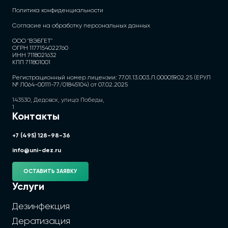
Политика конфиденциальности
Согласие на обработку персональных данных
ООО "ВЭБГЕТ"
ОГРН 1177154022760
ИНН 7118021632
КПП 711801001
Регистрационный номер лицензии: 77.01.13.003.Л.000059.02.25 (ЕРУЛ
№ Л064-00111-77/01845104) от 07.02.2025
143530, Дедовск, улица Победы,
1
Контакты
+7 (495) 128-98-36
info@uni-dez.ru
ОСТАВИТЬ ЗАЯВКУ
Услуги
Дезинфекция
Дератизация