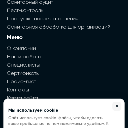
Санитарный аудит
Пест-контроль
Просушка после затопления
Санитарная обработка для организаций
Меню
О компании
Наши работы
Специалисты
Сертификаты
Прайс-лист
Контакты
Карта сайта
✕
Мы используем cookie
2026 г. Cайт санэпидемстанции — Все права защищены
Сайт использует cookie-файлы, чтобы сделать
Все цены на сайте носят информационный
ваше пребывание на нем максимально удобным. К
характер, окончательная цена зависит от многих