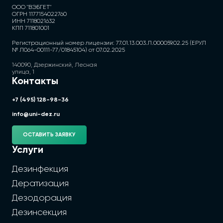
ООО "ВЭБГЕТ"
ОГРН 1177154022760
ИНН 7118021632
КПП 711801001
Регистрационный номер лицензии: 77.01.13.003.Л.000059.02.25 (ЕРУЛ
№ Л064-00111-77/01845104) от 07.02.2025
140090, Дзержинский, Лесная
улица, 1
Контакты
+7 (495) 128-98-36
info@uni-dez.ru
ОСТАВИТЬ ЗАЯВКУ
Услуги
Дезинфекция
Дератизация
Дезодорация
Дезинсекция