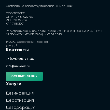
Согласие на обработку персональных данных
ООО "ВЭБГЕТ"
ОГРН 1177154022760
ИНН 7118021632
КПП 711801001
Регистрационный номер лицензии: 77.01.13.003.Л.000059.02.25 (ЕРУЛ
№ Л064-00111-77/01845104) от 07.02.2025
140090, Дзержинский, Лесная
улица, 1
Контакты
+7 (495) 128-98-36
info@uni-dez.ru
ОСТАВИТЬ ЗАЯВКУ
Услуги
Дезинфекция
Дератизация
Дезодорация