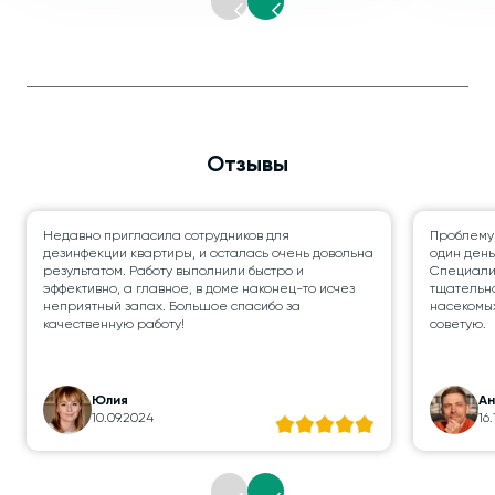
Отзывы
Недавно пригласила сотрудников для
Проблему
дезинфекции квартиры, и осталась очень довольна
один день
результатом. Работу выполнили быстро и
Специалис
эффективно, а главное, в доме наконец-то исчез
тщательно
неприятный запах. Большое спасибо за
насекомых
качественную работу!
советую.
Юлия
А
10.09.2024
16