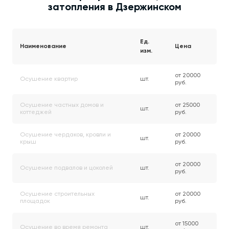
затопления в Дзержинском
Ед.
Наименование
Цена
изм.
от 20000
Осушение квартир
шт.
руб.
Осушение частных домов и
от 25000
шт.
коттеджей
руб.
Осушение чердаков, кровли и
от 20000
шт.
крыш
руб.
от 20000
Осушение подвалов и цоколей
шт.
руб.
Осушение строительных
от 20000
шт.
площадок
руб.
от 15000
Осушение во время ремонта
шт.