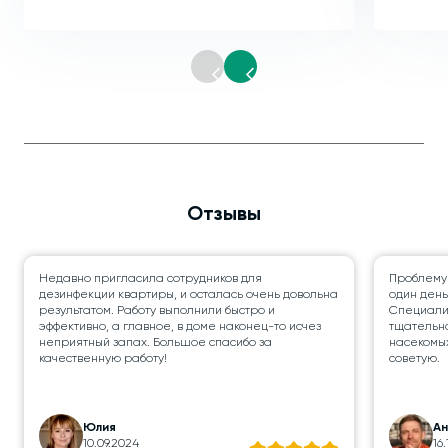
Отзывы
Недавно пригласила сотрудников для
Проблему
дезинфекции квартиры, и осталась очень довольна
один день
результатом. Работу выполнили быстро и
Специалис
эффективно, а главное, в доме наконец-то исчез
тщательно
неприятный запах. Большое спасибо за
насекомых
качественную работу!
советую.
Юлия
А
10.09.2024
16