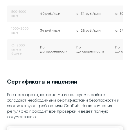
500-1000
40 руб./кв.м
от 34 руб./кв.м
от 30 руб
кв.м
1000-2000
34 руб./кв.м
от 28 руб./кв.м
от 24 руб
кв.м
От 2000
По
По
По
кв.м и
договоренности
договоренности
договор
более
Сертификаты и лицензии
Все препараты, которые мы используем в работе,
обладают необходимыми сертификатами безопасности и
соответствуют требованиям СанПиН. Наша компания
регулярно проходит все проверки и ведет полную
документацию.