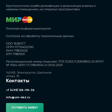
Круглосуточная служба дезинфекции и дезинсекции в жилых и
нежилых помещениях, на открытых пространствах.
Политика конфиденциальности
Согласие на обработку персональных данных
ООО "ВЭБГЕТ"
ОГРН 1177154022760
ИНН 7118021632
КПП 711801001
Регистрационный номер лицензии: 77.01.13.003.Л.000059.02.25 (ЕРУЛ
№ Л064-00111-77/01845104) от 07.02.2025
142455, Электроугли, Школьная
улица, 35
Контакты
+7 (495) 128-98-36
info@uni-dez.ru
ОСТАВИТЬ ЗАЯВКУ