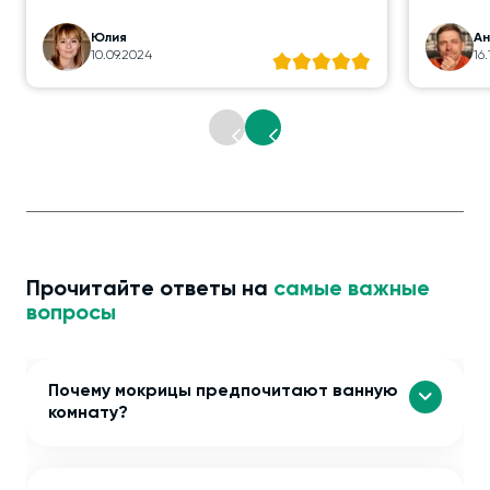
Юлия
А
10.09.2024
16
Прочитайте ответы на
самые важные
вопросы
Почему мокрицы предпочитают ванную
комнату?