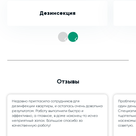
Дезинсекция
Отзывы
Недавно пригласила сотрудников для
Проблему
дезинфекции квартиры, и осталась очень довольна
один день
результатом. Работу выполнили быстро и
Специалис
эффективно, а главное, в доме наконец-то исчез
тщательно
неприятный запах. Большое спасибо за
насекомых
качественную работу!
советую.