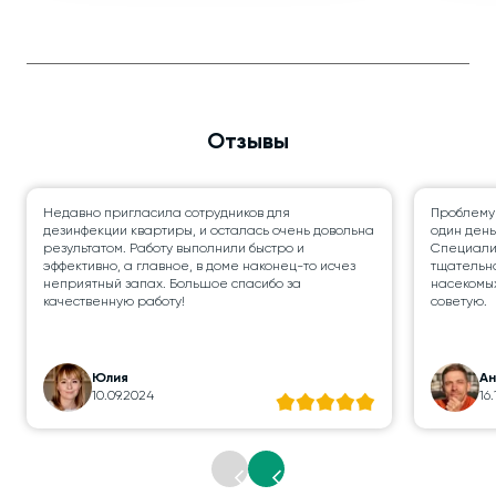
Отзывы
Недавно пригласила сотрудников для
Проблему
дезинфекции квартиры, и осталась очень довольна
один день
результатом. Работу выполнили быстро и
Специалис
эффективно, а главное, в доме наконец-то исчез
тщательно
неприятный запах. Большое спасибо за
насекомых
качественную работу!
советую.
Юлия
А
10.09.2024
16