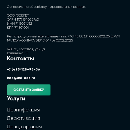
Согласие на обработку персональных данных
ООО "ВЭБГЕТ"
ОГРН 1177154022760
ИНН 7118021632
КПП 711801001
Регистрационный номер лицензии: 77.01.13.003.Л.000059.02.25 (ЕРУЛ
№ Л064-00111-77/01845104) от 07.02.2025
141070, Королев, улица
Калинина, 15
Контакты
+7 (495) 128-98-36
info@uni-dez.ru
ОСТАВИТЬ ЗАЯВКУ
Услуги
Дезинфекция
Дератизация
Дезодорация