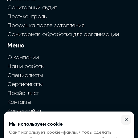
Санитарный аудит
Пест-контроль
Просушка после затопления
Санитарная обработка для организаций
Меню
О компании
Наши работы
Специалисты
Сертификаты
Прайс-лист
Контакты
Карта сайта
✕
Мы используем cookie
2026 г. Cайт санэпидемстанции — Все права защищены
Сайт использует cookie-файлы, чтобы сделать
Все цены на сайте носят информационный