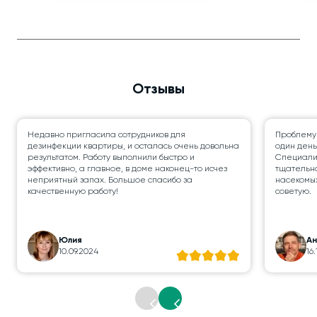
Отзывы
Недавно пригласила сотрудников для
Проблему
дезинфекции квартиры, и осталась очень довольна
один день
результатом. Работу выполнили быстро и
Специалис
эффективно, а главное, в доме наконец-то исчез
тщательно
неприятный запах. Большое спасибо за
насекомых
качественную работу!
советую.
Юлия
А
10.09.2024
16