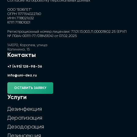
Согласие на обработку персональных данных
ООО "ВЭБГЕТ"
ОГРН 1177154022760
ИНН 7118021632
КПП 711801001
Регистрационный номер лицензии: 77.01.13.003.Л.000059.02.25 (ЕРУЛ
№ Л064-00111-77/01845104) от 07.02.2025
141070, Королев, улица
Калинина, 15
Контакты
+7 (495) 128-98-36
info@uni-dez.ru
ОСТАВИТЬ ЗАЯВКУ
Услуги
Дезинфекция
Дератизация
Дезодорация
Дезинсекция