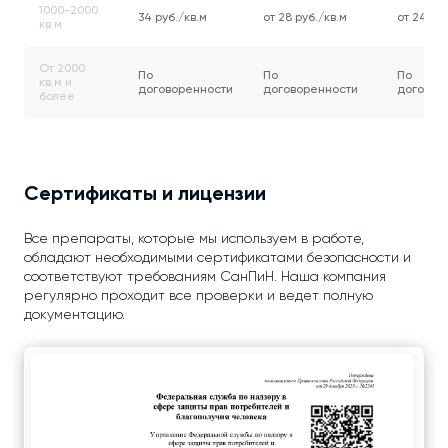
1000-2000
34 руб./кв.м
от 28 руб./кв.м
от 24 руб
кв.м
От 2000
По
По
По
кв.м и
договоренности
договоренности
договор
более
Сертификаты и лицензии
Все препараты, которые мы используем в работе,
обладают необходимыми сертификатами безопасности и
соответствуют требованиям СанПиН. Наша компания
регулярно проходит все проверки и ведет полную
документацию.