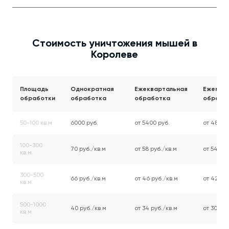
Стоимость уничтожения мышей в
Королеве
Площадь
Однократная
Ежеквартальная
Ежемес
обработки
обработка
обработка
обрабо
50-100 кв.м
6000 руб.
от 5400 руб.
от 4800 
100-300
70 руб./кв.м
от 58 руб./кв.м
от 54 руб
кв.м
300-500
66 руб./кв.м
от 46 руб./кв.м
от 42 руб
кв.м
500-1000
40 руб./кв.м
от 34 руб./кв.м
от 30 руб
кв.м