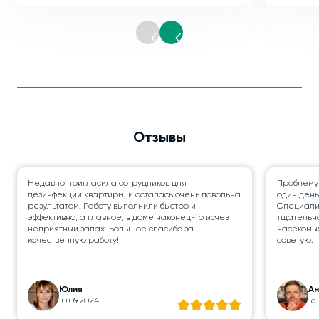
Отзывы
Недавно пригласила сотрудников для
Проблему
дезинфекции квартиры, и осталась очень довольна
один день
результатом. Работу выполнили быстро и
Специалис
эффективно, а главное, в доме наконец-то исчез
тщательно
неприятный запах. Большое спасибо за
насекомых
качественную работу!
советую.
Юлия
А
10.09.2024
16