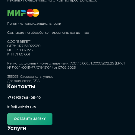
нежилых помещениях, на открытых пространствах.
Политика конфиденциальности
Согласие на обработку персональных данных
ООО "ВЭБГЕТ"
ОГРН 1177154022760
ИНН 7118021632
КПП 711801001
Регистрационный номер лицензии: 77.01.13.003.Л.000059.02.25 (ЕРУЛ
№ Л064-00111-77/01845104) от 07.02.2025
355035, Ставрополь, улица
Дзержинского, 131А
Контакты
+7 (993) 768-05-10
info@uni-dez.ru
ОСТАВИТЬ ЗАЯВКУ
Услуги