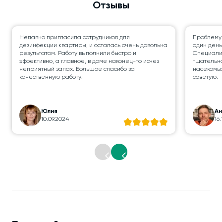
Отзывы
Недавно пригласила сотрудников для
Проблему
дезинфекции квартиры, и осталась очень довольна
один день
результатом. Работу выполнили быстро и
Специалис
эффективно, а главное, в доме наконец-то исчез
тщательно
неприятный запах. Большое спасибо за
насекомых
качественную работу!
советую.
Юлия
А
10.09.2024
16