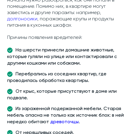
начала нужно разобраться, как они попали в
помещение. Помимо них, в квартире могут
завестись и другие паразиты: например,
долгоносики
, поражающие крупы и продукты
питания в кухонных шкафах.
Причины появления вредителей:
На шерсти принесли домашние животные,
которые гуляли на улице или контактировали с
другими кошками или собаками.
Перебрались из соседних квартир, где
проводилась обработка квартиры.
От крыс, которые присутствуют в доме или
подвале.
Из зараженной подержанной мебели. Старая
мебель опасна не только как источник блох: в ней
нередко обитают
древоточцы
.
От неряшливых соседей.