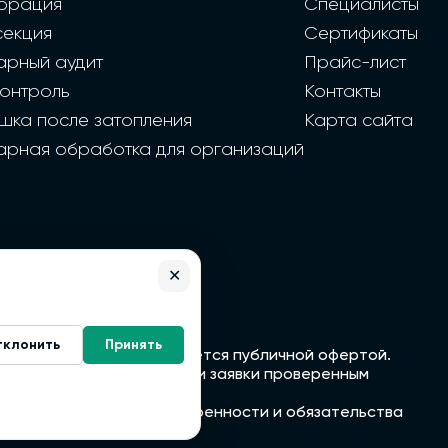
орация
Специалисты
секция
Сертификаты
арный аудит
Прайс-лист
контроль
Контакты
шка после затопления
Карта сайта
арная обработка для организаций
✕
тклонить
Принять
формация с сайта не является публичной офертой.
напрямую, а передаем ваши заявки проверенным
тьими лицами. Все договоренности и обязательства
м.