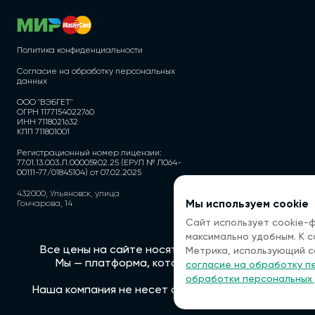
Политика конфиденциальности
Согласие на обработку персональных
данных
ООО "ВЭБГЕТ"
ОГРН 1177154022760
ИНН 7118021632
КПП 711801001
Регистрационный номер лицензии:
77.01.13.003.Л.000059.02.25 (ЕРУЛ № Л064-
00111-77/01845104) от 07.02.2025
432000, Ульяновск, улица
Мы используем cookie
Гончарова, 14
Сайт использует cookie-
максимально удобным. К 
Все цены на сайте носят информационный характе
Метрика, использующий c
Мы — платформа, которая помогает вам найти 
согласие на обработку п
обработки персональных
Наша компания не несет ответственности за качес
з