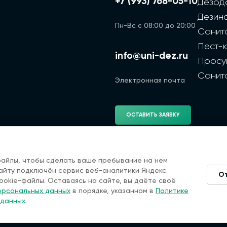
+7 (993) 768-05-10
Дезод
Дезин
Пн-Вс с 08:00 до 20:00
Санит
Пест-
info@uni-dez.ru
Просу
Санит
Электронная почта
ОСТАВИТЬ ЗАЯВКУ
файлы, чтобы сделать ваше пребывание на нем
сайту подключён сервис веб-аналитики Яндекс.
2026 г. Cайт санэпидемстанции — Все права защищены
О
р, окончательная цена зависит от многих факторов. Ин
ookie-файлы. Оставаясь на сайте, вы даёте своё
специалистов по дезинфекции. Мы не оказываем услуги 
ерсональных данных
в порядке, указанном в
Политике
исполнителям.
 данных
.
тво выполненных работ или услуг, предоставленных тре
аключаются непосредственно между вами и исполнителе