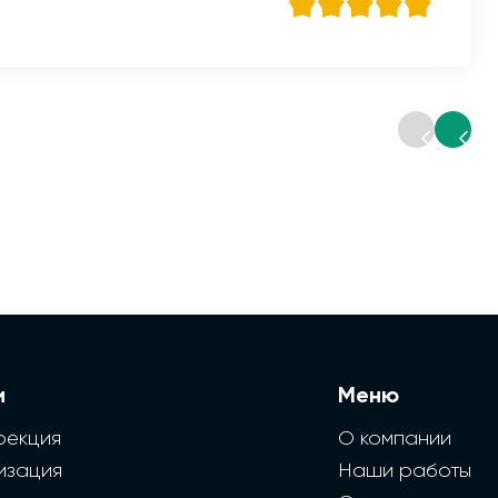
и
Меню
фекция
О компании
изация
Наши работы