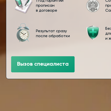
1 год гарантии
Со
прописан
пр
в договоре
Са
Бе
Результат сразу
дл
после обработки
и 
Вызов специалиста