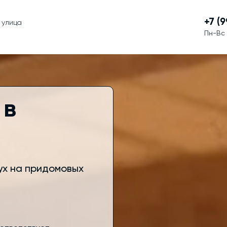
+7 (
 улица
Пн-Вс 
 в
ух на придомовых