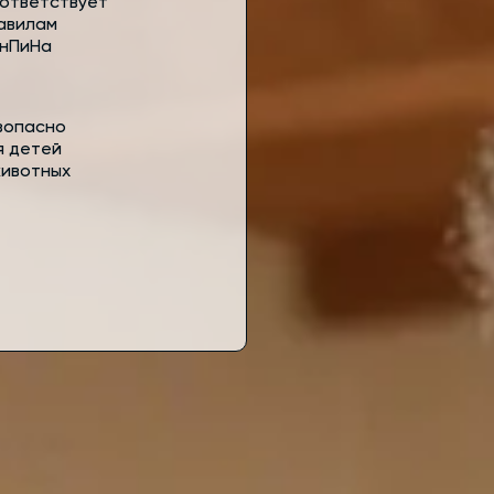
ответствует
авилам
нПиНа
зопасно
я детей
животных