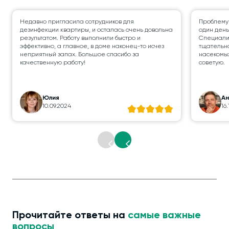
Недавно пригласила сотрудников для
Проблему
дезинфекции квартиры, и осталась очень довольна
один день
результатом. Работу выполнили быстро и
Специалис
эффективно, а главное, в доме наконец-то исчез
тщательно
неприятный запах. Большое спасибо за
насекомых
качественную работу!
советую.
Юлия
А
10.09.2024
16
Прочитайте ответы на
самые важные
вопросы