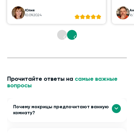
Юлия
А
10.09.2024
16
Прочитайте ответы на
самые важные
вопросы
Почему мокрицы предпочитают ванную
комнату?