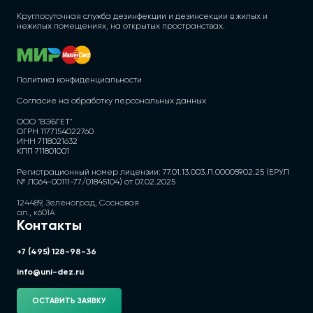
Круглосуточная служба дезинфекции и дезинсекции в жилых и
нежилых помещениях, на открытых пространствах.
Политика конфиденциальности
Согласие на обработку персональных данных
ООО "ВЭБГЕТ"
ОГРН 1177154022760
ИНН 7118021632
КПП 711801001
Регистрационный номер лицензии: 77.01.13.003.Л.000059.02.25 (ЕРУЛ
№ Л064-00111-77/01845104) от 07.02.2025
124489, Зеленоград, Сосновая
ал., к601А
Контакты
+7 (495) 128-98-36
info@uni-dez.ru
ОСТАВИТЬ ЗАЯВКУ