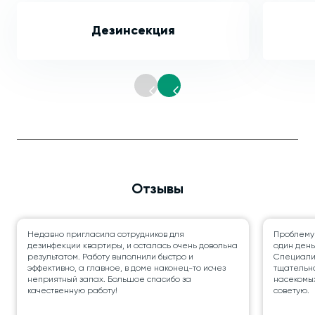
Дезинсекция
Отзывы
Недавно пригласила сотрудников для
Проблему
дезинфекции квартиры, и осталась очень довольна
один день
результатом. Работу выполнили быстро и
Специалис
эффективно, а главное, в доме наконец-то исчез
тщательно
неприятный запах. Большое спасибо за
насекомых
качественную работу!
советую.