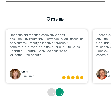
Отзывы
Недавно пригласила сотрудников для
Проблему
дезинфекции квартиры, и осталась очень довольна
один день
результатом. Работу выполнили быстро и
Специалис
эффективно, а главное, в доме наконец-то исчез
тщательно
неприятный запах. Большое спасибо за
насекомых
качественную работу!
советую.
Юлия
А
10.09.2024
16