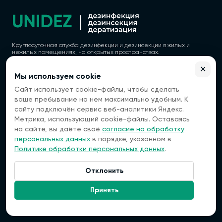
Круглосуточная служба дезинфекции и дезинсекции в жилых и
нежилых помещениях, на открытых пространствах.
✕
Мы используем cookie
Сайт использует cookie-файлы, чтобы сделать
Политика конфиденциальности
ваше пребывание на нем максимально удобным. К
Согласие на обработку персональных данных
сайту подключён сервис веб-аналитики Яндекс.
Метрика, использующий cookie-файлы. Оставаясь
ООО "ВЭБГЕТ"
ОГРН 1177154022760
на сайте, вы даёте своё
согласие на обработку
ИНН 7118021632
персональных данных
в порядке, указанном в
КПП 711801001
Политике обработки персональных данных
.
Регистрационный номер лицензии: 77.01.13.003.Л.000059.02.25 (ЕРУЛ
№ Л064-00111-77/01845104) от 07.02.2025
Отклонить
143180, Звенигород, улица
Связаться:
Некрасова, 6
Принять
Контакты
+7 (495) 128-98-36