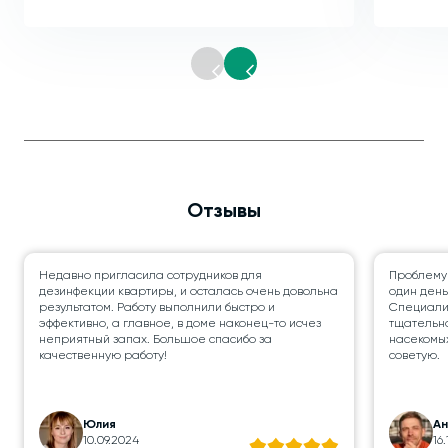
Отзывы
Недавно пригласила сотрудников для
Проблему
дезинфекции квартиры, и осталась очень довольна
один день
результатом. Работу выполнили быстро и
Специалис
эффективно, а главное, в доме наконец-то исчез
тщательно
неприятный запах. Большое спасибо за
насекомых
качественную работу!
советую.
Юлия
А
10.09.2024
16