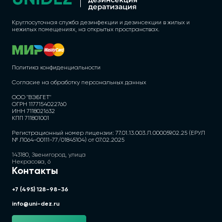
Круглосуточная служба дезинфекции и дезинсекции в жилых и
нежилых помещениях, на открытых пространствах.
Политика конфиденциальности
Согласие на обработку персональных данных
ООО "ВЭБГЕТ"
ОГРН 1177154022760
ИНН 7118021632
КПП 711801001
Регистрационный номер лицензии: 77.01.13.003.Л.000059.02.25 (ЕРУЛ
№ Л064-00111-77/01845104) от 07.02.2025
143180, Звенигород, улица
Некрасова, 6
Контакты
+7 (495) 128-98-36
info@uni-dez.ru