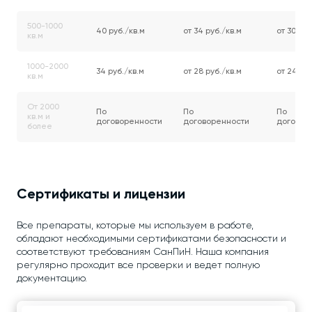
500-1000
40 руб./кв.м
от 34 руб./кв.м
от 30 руб
кв.м
1000-2000
34 руб./кв.м
от 28 руб./кв.м
от 24 руб
кв.м
От 2000
По
По
По
кв.м и
договоренности
договоренности
договор
более
Сертификаты и лицензии
Все препараты, которые мы используем в работе,
обладают необходимыми сертификатами безопасности и
соответствуют требованиям СанПиН. Наша компания
регулярно проходит все проверки и ведет полную
документацию.