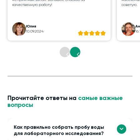
неприятный запах. Большое спасибо за
насекомых
качественную работу!
советую.
Юлия
А
10.09.2024
16
Прочитайте ответы на
самые важные
вопросы
Как правильно собрать пробу воды
для лабораторного исследования?