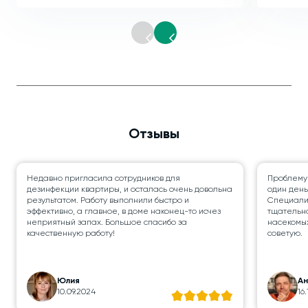
Отзывы
Недавно пригласила сотрудников для
Проблему
дезинфекции квартиры, и осталась очень довольна
один день
результатом. Работу выполнили быстро и
Специалис
эффективно, а главное, в доме наконец-то исчез
тщательно
неприятный запах. Большое спасибо за
насекомых
качественную работу!
советую.
Юлия
А
10.09.2024
16