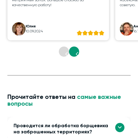
неприятный запах. Большое спасибо за
насекомых
качественную работу!
советую.
Юлия
А
10.09.2024
16
Прочитайте ответы на
самые важные
вопросы
Проводится ли обработка борщевика
на заброшенных территориях?