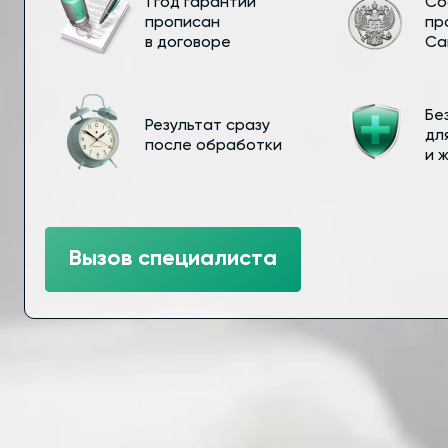
1 год гарантии
Со
прописан
пр
в договоре
Са
Бе
Результат сразу
дл
после обработки
и 
Вызов специалиста