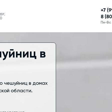
+7 (
рг,
8 (8
00
Пн-Вс 
уйниц в
ю чешуйниц в домах
ской области.