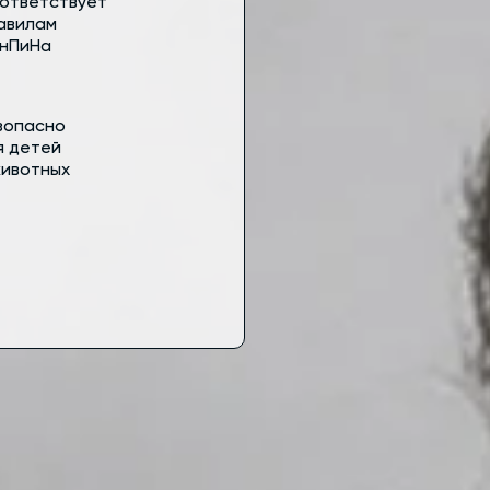
ответствует
авилам
нПиНа
зопасно
я детей
животных